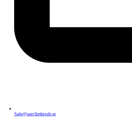
Salg@saeclimberab.se